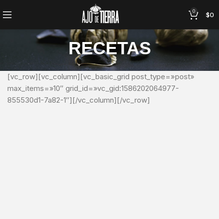
0
$
0
RECETAS
[vc_row][vc_column][vc_basic_grid post_type=»post»
max_items=»10″ grid_id=»vc_gid:1586202064977-
855530d1-7a82-1″][/vc_column][/vc_row]