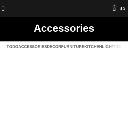
0
$
0
Accessories
TODO
ACCESSORIES
DECOR
FURNITURE
KITCHEN
LIGHTING
IMPERDIET MAURIS A NONTIN
ACCESSORIES
POTENTI PARTURIENT PARTURIE
ACCESSORIES