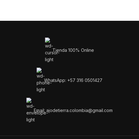
Se utilizará de acuerdo con nues
Tienda 100% Online
WhatsApp: +57 316 0501427
Email: ajodetierra.colombia@gmail.com