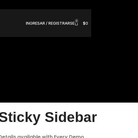
0
INGRESAR / REGISTRARSE
$
0
Sticky Sidebar
Details available with Every Demo