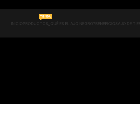
TIENDA
INICIO
PRODUCTOS
¿QUÉ ES EL AJO NEGRO?
BENEFICIOS
AJO DE TIE