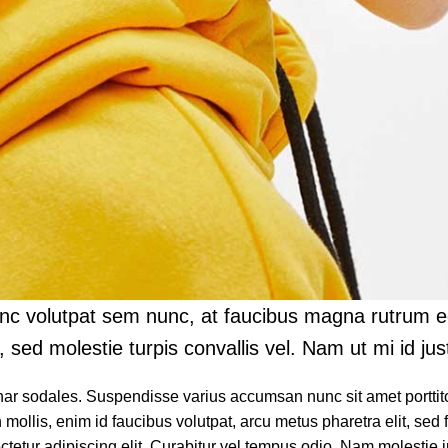
unc volutpat sem nunc, at faucibus magna rutrum ege
ed molestie turpis convallis vel. Nam ut mi id justo
inar sodales. Suspendisse varius accumsan nunc sit amet porttito
mollis, enim id faucibus volutpat, arcu metus pharetra elit, sed
sectetur adipiscing elit. Curabitur vel tempus odio. Nam molesti