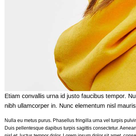
Etiam convallis urna id justo faucibus tempor. N
nibh ullamcorper in. Nunc elementum nisl mauris, s
Nulla eu metus purus. Phasellus fringilla urna vel turpis pulv
Duis pellentesque dapibus turpis sagittis consectetur. Aenean 
nisl et, luctus tempor dolor. Lorem ipsum dolor sit amet, con