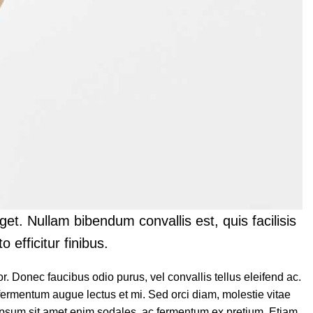
t. Nullam bibendum convallis est, quis facilisis
 efficitur finibus.
r. Donec faucibus odio purus, vel convallis tellus eleifend ac.
 fermentum augue lectus et mi. Sed orci diam, molestie vitae
e ipsum sit amet enim sodales, ac fermentum ex pretium. Etiam